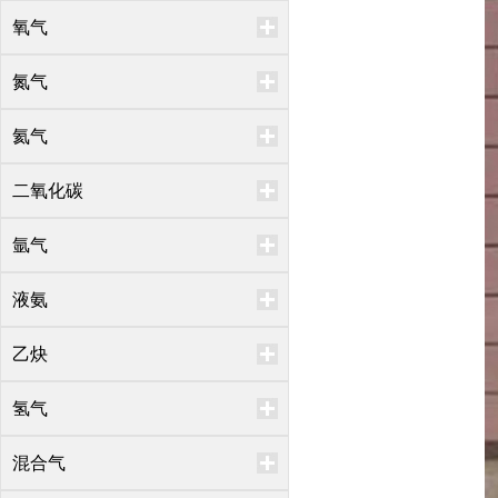
氧气
氮气
氦气
二氧化碳
氩气
液氨
乙炔
氢气
混合气