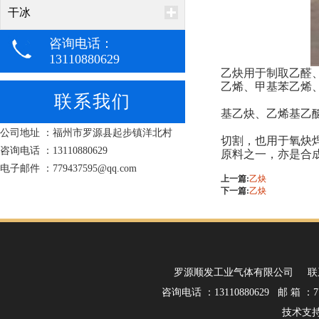
干冰
咨询电话：
13110880629
乙炔用于制取乙醛、
乙烯、甲基苯乙烯
联系我们
基乙炔、乙烯基乙
公司地址 ：福州市罗源县起步镇洋北村
切割，也用于氧炔
咨询电话 ：13110880629
原料之一，亦是合
电子邮件 ：779437595@qq.com
上一篇:
乙炔
下一篇:
乙炔
罗源顺发工业气体有限公司 联
咨询电话 ：13110880629 邮 箱 ：77
技术支